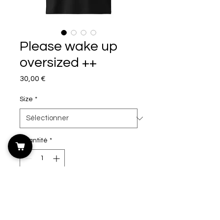
Please wake up
oversized ++
Prix
30,00 €
Size
*
Quantité
*
Ajouter au panier
Please wake up.